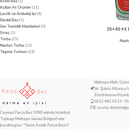
Krem Bez
1
Kullan At Ürünler
11
Lastik ve Ambalaj İpi
4
Renkli Bez
1
Sıvı Temizlik Maddeleri
5
25×40 P.E
Streç
1
Torba
25
Nayl
Naylon Torba
12
Taşıma Torbası
13
Maltepe Mah. Gümü
Sk. Şükrü Altuncu 
Zeytinburnu/İstanb
0212 482 50 11- 0
E-posta: iletisim@
Caymaz Parça Bez 1980 yılında İstanbul
Topkapı Maltepe Sanayi Bölgesi'nde
kurulmuştur. "Yarım Asırlık Parça Bezci"