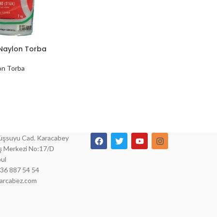
 Naylon Torba
on Torba
şsuyu Cad. Karacabey
İş Merkezi No:17/D
ul
536 887 54 54
parcabez.com