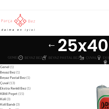
25x40
GENEL
BEYAZ BEZ
BEYAZ PASTAL BEZ
ÇUVAL
EKS
Genel
1
Beyaz Bez
1
Beyaz Pastal Bez
1
Çuval
13
Ekstra Renkli Bez
1
Kilitli Poşet
15
Koli
3
Koli Bandı
3