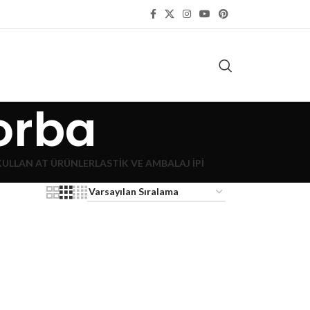
orba
KULLAN AT ÜRÜNLER
LASTIK VE AMBALAJ İPI