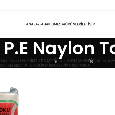
ANASAYFA
HAKKIMIZDA
ÜRÜNLER
İLETIŞIM
 P.E Naylon T
KILITLI POŞET
KOLI BANDI
TRA RENKLI BEZ
KOLI
KREM BEZ
SIVI TEMIZLIK MADDELERI
STREÇ
TORBA
RENKLI BEZ