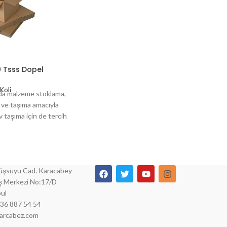
 Tsss Dopel
Koli
ında malzeme stoklama,
 ve taşıma amacıyla
v taşıma için de tercih
irli ebatlar her zaman
zda mevcuttur.
şsuyu Cad. Karacabey
İş Merkezi No:17/D
ul
536 887 54 54
parcabez.com