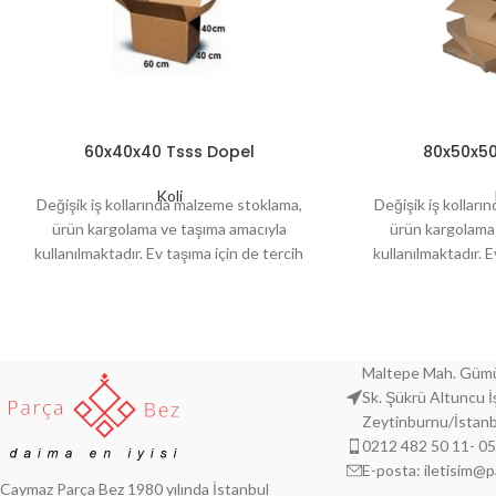
60x40x40 Tsss Dopel
80x50x50
Koli
Değişik iş kollarında malzeme stoklama,
Değişik iş kollar
ürün kargolama ve taşıma amacıyla
ürün kargolama
kullanılmaktadır. Ev taşıma için de tercih
kullanılmaktadır. E
edilmektedir. Belirli ebatlar her zaman
edilmektedir. Bel
stoklarımızda mevcuttur.
stoklarımı
Maltepe Mah. Gümü
Sk. Şükrü Altuncu 
Zeytinburnu/İstanb
0212 482 50 11- 0
E-posta: iletisim@
Caymaz Parça Bez 1980 yılında İstanbul