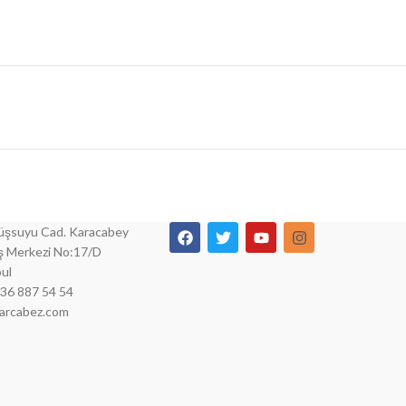
şsuyu Cad. Karacabey
İş Merkezi No:17/D
ul
536 887 54 54
parcabez.com