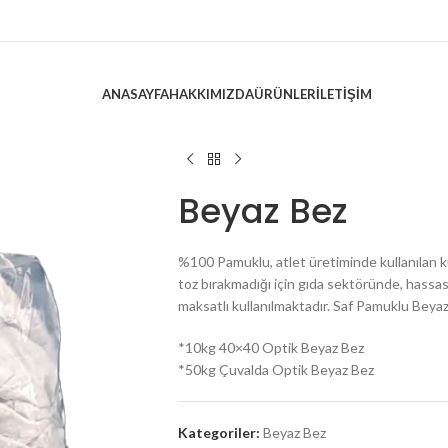
ANASAYFA
HAKKIMIZDA
ÜRÜNLER
İLETIŞIM
Beyaz Bez
%100 Pamuklu, atlet üretiminde kullanılan 
toz bırakmadığı için gıda sektöründe, hassas c
maksatlı kullanılmaktadır. Saf Pamuklu Beya
*10kg 40×40 Optik Beyaz Bez
*50kg Çuvalda Optik Beyaz Bez
Kategoriler:
Beyaz Bez