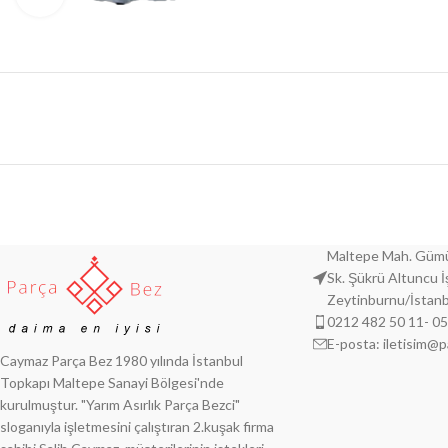
Maltepe Mah. Gümü
Sk. Şükrü Altuncu 
Zeytinburnu/İstanb
0212 482 50 11- 0
E-posta: iletisim@
Caymaz Parça Bez 1980 yılında İstanbul
Topkapı Maltepe Sanayi Bölgesi'nde
kurulmuştur. "Yarım Asırlık Parça Bezci"
sloganıyla işletmesini çalıştıran 2.kuşak firma