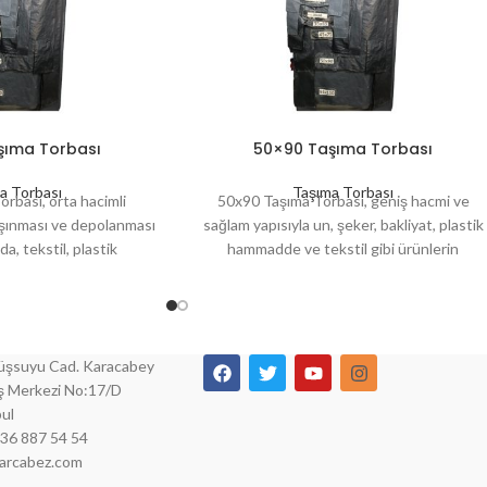
şıma Torbası
50×90 Taşıma Torbası
a Torbası
Taşıma Torbası
rbası, orta hacimli
50x90 Taşıma Torbası, geniş hacmi ve
aşınması ve depolanması
sağlam yapısıyla un, şeker, bakliyat, plastik
ıda, tekstil, plastik
hammadde ve tekstil gibi ürünlerin
eri ürünlerde yaygın
taşınması ve depolanması için idealdir.
yanıklı, yırtılmaya karşı
Endüstriyel kullanıma uygun, yırtılmaya
em ev hem de sanayi tipi
karşı dayanıklı ve uzun ömürlü bir ambalaj
ara uygundur.
çözümüdür.
şsuyu Cad. Karacabey
İş Merkezi No:17/D
ul
536 887 54 54
parcabez.com