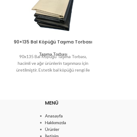
90×135 Bal Köpüğü Taşıma Torbası
90×135 Si
Taşıma Torbası
Ta
90x135 Bal Köpüğü Taşıma Torbası,
90x135 Siyah
hacimli ve ağır ürünlerin taşınması için
büyük hacimli ve
üretilmiştir. Estetik bal köpüğü rengi ile
kullanılır. Siyah 
düzenli depolama ve sevkiyatlarda şık bir
özellikle tekst
görünüm sunar. Moloz, tekstil, hammadde
ve geri dönüşüm
ve geri dönüşüm ürünlerinde sıkça tercih
Kalın yapıs
edilir. Kaliteli dokusu ile yırtılmaya ve
aşınmalara karş
MENÜ
aşınmaya karşı dayanıklıdır.
Anasayfa
Hakkımızda
Ürünler
İletişim