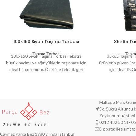
100×150 Siyah Taşıma Torbası
35×65 Ta
Taşıma Torbası
Taşım
100x150 Siyah Taşıma Torbası, ekstra
35x65 Taşıma To
büyük hacimli ve ağır yüklerin taşınması için
ürünlerin güvenli t
ideal bir çözümdür. Özellikle tekstil, geri
için idealdir. G
dönüşüm, moloz, plastik hammadde ve
hammadde ve benz
hurda gibi ürünlerin taşınmasında kullanılır.
olarak kullanılır. Da
Siyah rengi sayesinde içerik gizliliği sağlar,
dirençli yapısıyla h
kalın ve sağlam dokusuyla yırtılmalara karşı
kullanıml
Maltepe Mah. Gümü
yüksek dayanıklılık sunar.
Sk. Şükrü Altuncu 
Zeytinburnu/İstanb
0212 482 50 11- 0
E-posta: iletisim@
Caymaz Parça Bez 1980 yılında İstanbul