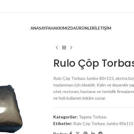
ANASAYFA
HAKKIMIZDA
ÜRÜNLER
İLETIŞIM
Rulo Çöp Torba
Rulo Çöp Torbası Jumbo 80×115, ekstra büyük
toplanması için idealdir. Kalın ve dayanıklı yap
otel, restoran, hastane ve temizlik firmaların
ve hızlı kullanım imkânı sunar.
Kategoriler:
Taşıma Torbası
Etiketler:
Rulo Çöp Torbası Jumbo 80x115
Paylaş: